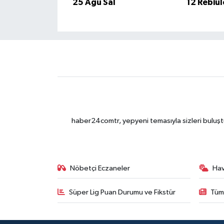
25 Ağu Sal
12 Rebiu
haber24comtr, yepyeni temasıyla sizleri buluştu
Nöbetçi Eczaneler
Ha
Süper Lig Puan Durumu ve Fikstür
Tüm