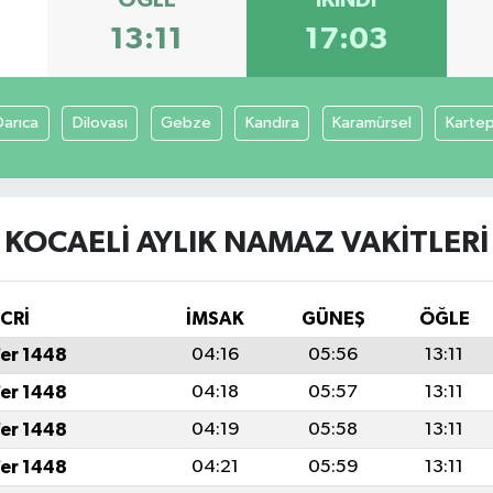
13:11
17:03
Darıca
Dilovası
Gebze
Kandıra
Karamürsel
Karte
KOCAELI AYLIK NAMAZ VAKITLERI
İCRİ
İMSAK
GÜNEŞ
ÖĞLE
fer 1448
04:16
05:56
13:11
fer 1448
04:18
05:57
13:11
fer 1448
04:19
05:58
13:11
fer 1448
04:21
05:59
13:11