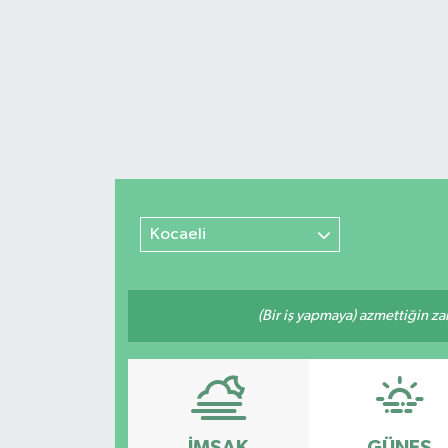
Kocaeli
(Bir iş yapmaya) azmettiğin zam
İMSAK
GÜNEŞ