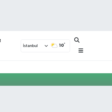
R
°
10
İstanbul