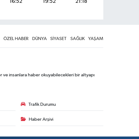
16:52
19:52
21:18
ÖZEL HABER
DÜNYA
SİYASET
SAĞLIK
YAŞAM
 ve insanlara haber okuyabilecekleri bir altyapı
Trafik Durumu
Haber Arşivi