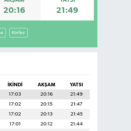
20:16
21:49
pe
Körfez
İKINDI
AKŞAM
YATSI
17:03
20:16
21:49
17:02
20:15
21:47
17:02
20:13
21:45
17:01
20:12
21:44