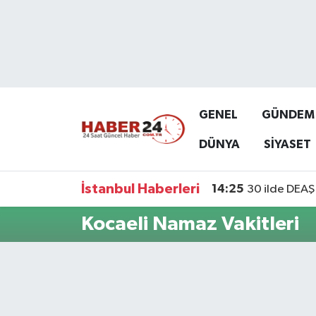
Nöbetçi Eczaneler
Hava Durumu
GENEL
GÜNDEM
Namaz Vakitleri
DÜNYA
SİYASET
Trafik Durumu
İstanbul Haberleri
14:25
30 ilde DEAŞ 
Süper Lig Puan Durumu ve Fikstür
Kocaeli Namaz Vakitleri
Tüm Manşetler
Son Dakika Haberleri
Haber Arşivi