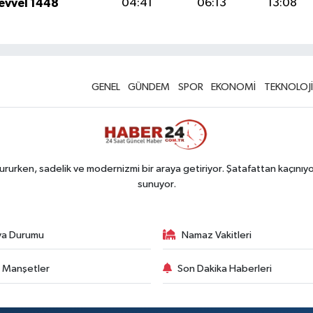
levvel 1448
04:41
06:13
13:08
GENEL
GÜNDEM
SPOR
EKONOMİ
TEKNOLOJİ
rurken, sadelik ve modernizmi bir araya getiriyor. Şatafattan kaçınıyor
sunuyor.
va Durumu
Namaz Vakitleri
 Manşetler
Son Dakika Haberleri