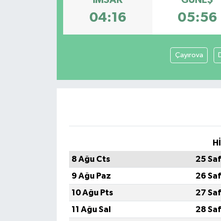
04:16
05:56
Çayırova
H
8 Ağu Cts
25 Sa
9 Ağu Paz
26 Sa
10 Ağu Pts
27 Sa
11 Ağu Sal
28 Sa