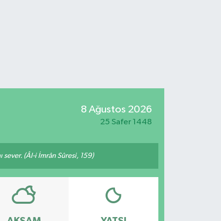
8 Ağustos 2026
25 Safer 1448
 sever. (Âl-i İmrân Sûresi, 159)
AKŞAM
YATSI