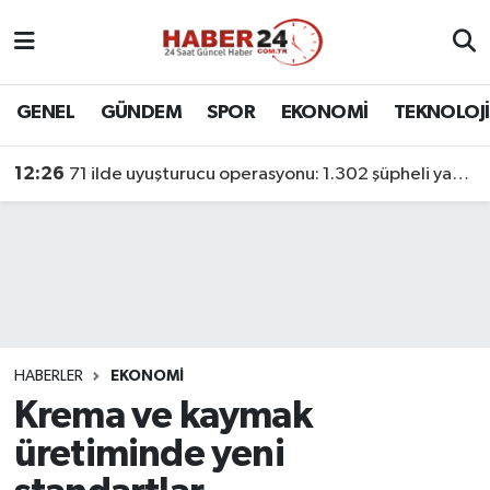
Nöbetçi Eczaneler
GENEL
GÜNDEM
SPOR
EKONOMİ
TEKNOLOJİ
Hava Durumu
12:26
71 ilde uyuşturucu operasyonu: 1.302 şüpheli yakalandı
Namaz Vakitleri
Trafik Durumu
Süper Lig Puan Durumu ve Fikstür
Tüm Manşetler
HABERLER
EKONOMİ
Krema ve kaymak
Son Dakika Haberleri
üretiminde yeni
Haber Arşivi