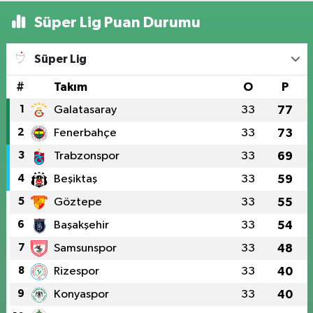
Süper Lig Puan Durumu
Süper Lig
#
Takım
O
P
1
Galatasaray
33
77
2
Fenerbahçe
33
73
3
Trabzonspor
33
69
4
Beşiktaş
33
59
5
Göztepe
33
55
6
Başakşehir
33
54
7
Samsunspor
33
48
8
Rizespor
33
40
9
Konyaspor
33
40