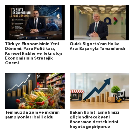
Türkiye Ekonomisinin Yeni
Quick Sigorta’nın Halka
Dönemi: Para Politikası,
Arzı Başarıyla Tamamlandı
Küresel Riskler ve Teknoloji
Ekonomisinin Stratejik
Önemi
Temmuzda zam ve indirim
Bakan Bolat: Esnafımızı
şampiyonları belli oldu
güçlendirecek yeni
finansman desteklerini
hayata geçiriyoruz