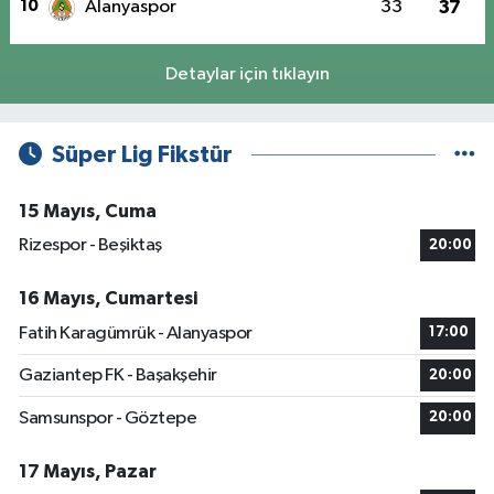
10
Alanyaspor
33
37
Detaylar için tıklayın
Süper Lig Fikstür
15 Mayıs, Cuma
Rizespor - Beşiktaş
20:00
16 Mayıs, Cumartesi
Fatih Karagümrük - Alanyaspor
17:00
Gaziantep FK - Başakşehir
20:00
Samsunspor - Göztepe
20:00
17 Mayıs, Pazar