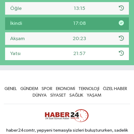
Öğle
13:15
İkindi
17:08
Akşam
20:23
Yatsı
21:57
GENEL
GÜNDEM
SPOR
EKONOMİ
TEKNOLOJİ
ÖZEL HABER
DÜNYA
SİYASET
SAĞLIK
YAŞAM
haber24comtr, yepyeni temasıyla sizleri buluştururken, sadelik