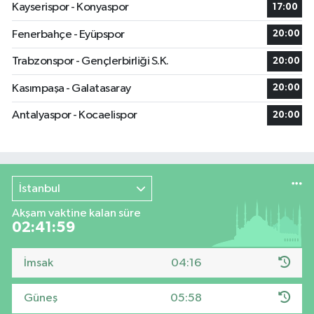
Kayserispor - Konyaspor
17:00
Fenerbahçe - Eyüpspor
20:00
Trabzonspor - Gençlerbirliği S.K.
20:00
Kasımpaşa - Galatasaray
20:00
Antalyaspor - Kocaelispor
20:00
İstanbul
Akşam vaktine kalan süre
02:41:58
İmsak
04:16
Güneş
05:58