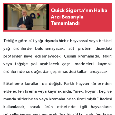
Quick Sigorta’nın Halka
Arzı Başarıyla
Tamamlandı
Tebliğe göre süt yağı dışında hiçbir hayvansal veya bitkisel
yağ ürünlerde bulunamayacak, süt proteini dışındaki
proteinler ilave edilemeyecek. Çeşnili kremalarda, taklit
veya tağşişe yol açabilecek çeşni maddeleri, kaymak
ürünlerinde ise doğrudan çeşni maddesi kullanılamayacak.
Etiketleme kuralları da değişti. Farklı hayvan türlerinden
elde edilen krema veya kaymaklarda, “inek, koyun, keçi ve
manda sütlerinden veya kremalarından üretilmiştir” ifadesi
kullanılacak; ancak ürün etiketinde ilgili hayvanların
görsellerine yer verilmeyecek. Tek tür süt kullanıldığında ise