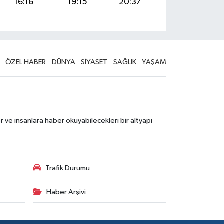
16:16
19:15
20:37
ÖZEL HABER
DÜNYA
SİYASET
SAĞLIK
YAŞAM
 ve insanlara haber okuyabilecekleri bir altyapı
Trafik Durumu
Haber Arşivi