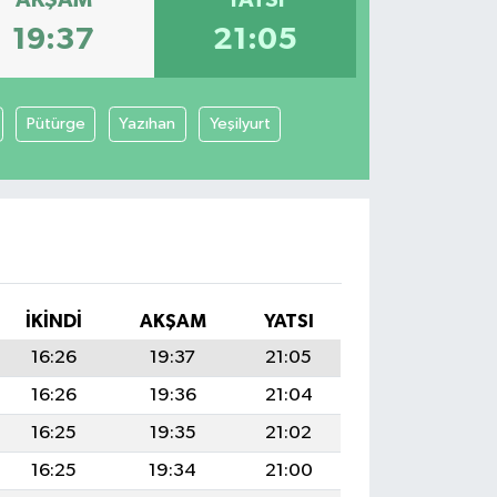
19:37
21:05
Pütürge
Yazıhan
Yeşilyurt
I
İKINDI
AKŞAM
YATSI
16:26
19:37
21:05
16:26
19:36
21:04
16:25
19:35
21:02
16:25
19:34
21:00