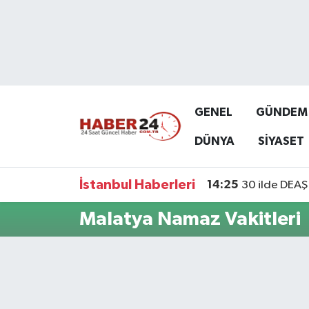
Nöbetçi Eczaneler
Hava Durumu
GENEL
GÜNDEM
Namaz Vakitleri
DÜNYA
SİYASET
Trafik Durumu
İstanbul Haberleri
14:25
30 ilde DEAŞ 
Süper Lig Puan Durumu ve Fikstür
Malatya Namaz Vakitleri
Tüm Manşetler
Son Dakika Haberleri
Haber Arşivi