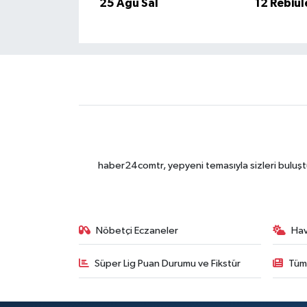
25 Ağu Sal
12 Rebiul
haber24comtr, yepyeni temasıyla sizleri buluştu
Nöbetçi Eczaneler
Ha
Süper Lig Puan Durumu ve Fikstür
Tüm