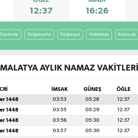
12:37
16:26
Darende
Doğanşehir
Doğanyol
Hekimhan
Kuluncak
MALATYA AYLIK NAMAZ VAKITLER
CRİ
İMSAK
GÜNEŞ
ÖĞLE
er 1448
03:53
05:28
12:37
er 1448
03:55
05:29
12:37
er 1448
03:56
05:30
12:37
er 1448
03:57
05:30
12:37