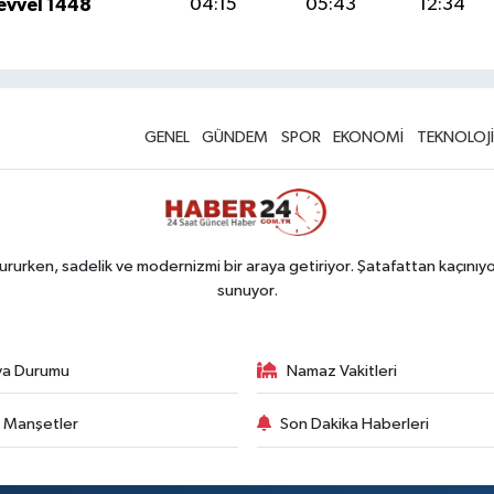
evvel 1448
04:15
05:43
12:34
GENEL
GÜNDEM
SPOR
EKONOMİ
TEKNOLOJİ
rurken, sadelik ve modernizmi bir araya getiriyor. Şatafattan kaçınıyor
sunuyor.
va Durumu
Namaz Vakitleri
 Manşetler
Son Dakika Haberleri