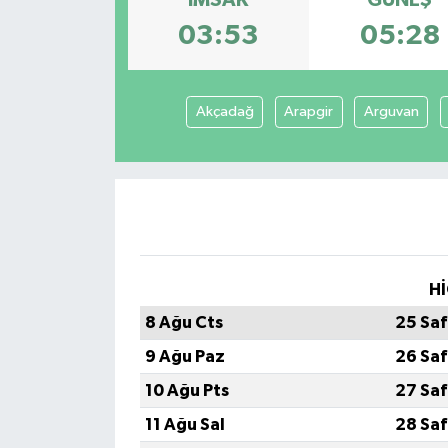
03:53
05:28
Akçadağ
Arapgir
Arguvan
Hİ
8 Ağu Cts
25 Saf
9 Ağu Paz
26 Saf
10 Ağu Pts
27 Saf
11 Ağu Sal
28 Saf