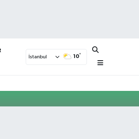
R
°
10
İstanbul