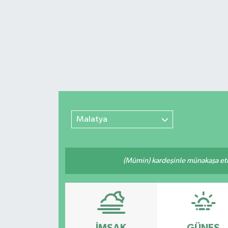
Malatya
(Mümin) kardeşinle münakaşa etm
İMSAK
GÜNEŞ