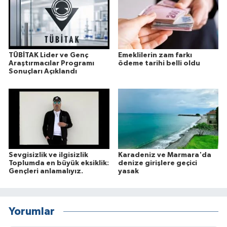
TÜBİTAK Lider ve Genç
Emeklilerin zam farkı
Araştırmacılar Programı
ödeme tarihi belli oldu
Sonuçları Açıklandı
Sevgisizlik ve ilgisizlik
Karadeniz ve Marmara'da
Toplumda en büyük eksiklik:
denize girişlere geçici
Gençleri anlamalıyız.
yasak
Yorumlar