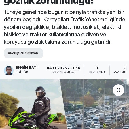
gözlük zorunluluğu!
Türkiye genelinde bugün itibarıyla trafikte yeni bir
dönem başladı. Karayolları Trafik Yönetmeliği’nde
yapılan değişiklikle, bisiklet, motosiklet, elektrikli
bisiklet ve traktör kullanıcılarına eldiven ve
koruyucu gözlük takma zorunluluğu getirildi.
#Koruyucu ekipman
ENGIN BATI
04.11.2025 - 13:56
1
2 
EDITÖR
YAYINLANMA
PAYLAŞIM
OKUNMA 