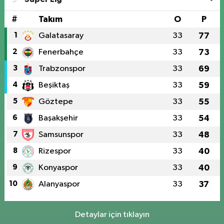
#
Takım
O
P
1
Galatasaray
33
77
2
Fenerbahçe
33
73
3
Trabzonspor
33
69
4
Beşiktaş
33
59
5
Göztepe
33
55
6
Başakşehir
33
54
7
Samsunspor
33
48
8
Rizespor
33
40
9
Konyaspor
33
40
10
Alanyaspor
33
37
Detaylar için tıklayın