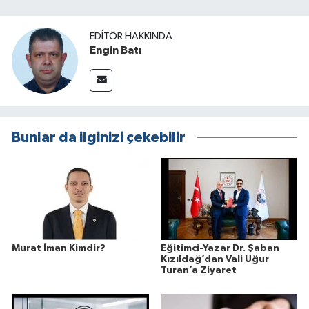
EDITÖR HAKKINDA
Engin Batı
Bunlar da ilginizi çekebilir
Murat İman Kimdir?
Eğitimci-Yazar Dr. Şaban
Kızıldağ’dan Vali Uğur
Turan’a Ziyaret