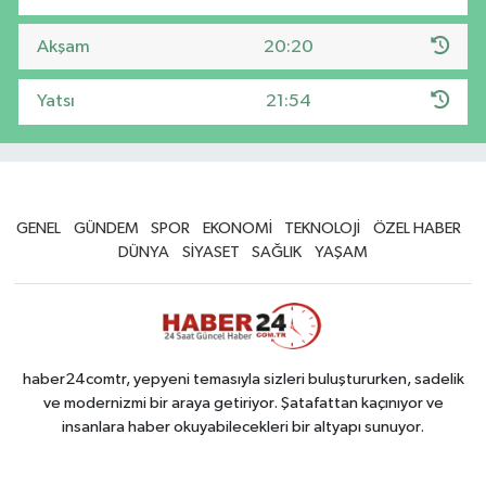
Akşam
20:20
Yatsı
21:54
GENEL
GÜNDEM
SPOR
EKONOMİ
TEKNOLOJİ
ÖZEL HABER
DÜNYA
SİYASET
SAĞLIK
YAŞAM
haber24comtr, yepyeni temasıyla sizleri buluştururken, sadelik
ve modernizmi bir araya getiriyor. Şatafattan kaçınıyor ve
insanlara haber okuyabilecekleri bir altyapı sunuyor.