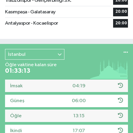
Trabzonspor - Gençlerbirliği S.K.
20:00
Kasımpaşa - Galatasaray
20:00
Antalyaspor - Kocaelispor
20:00
İstanbul
Öğle vaktine kalan süre
01:33:12
İmsak
04:19
Güneş
06:00
Öğle
13:15
İkindi
17:07