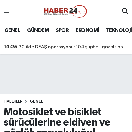
Nöbetçi Eczaneler
GENEL
GÜNDEM
SPOR
EKONOMİ
TEKNOLOJİ
Hava Durumu
14:25
30 ilde DEAŞ operasyonu: 104 şüpheli gözaltına alındı
Namaz Vakitleri
Trafik Durumu
Süper Lig Puan Durumu ve Fikstür
Tüm Manşetler
HABERLER
GENEL
Motosiklet ve bisiklet
Son Dakika Haberleri
sürücülerine eldiven ve
Haber Arşivi