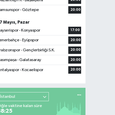
aziantep FK - Başakşehir
amsunspor - Göztepe
20:00
7 Mayıs, Pazar
ayserispor - Konyaspor
17:00
enerbahçe - Eyüpspor
20:00
rabzonspor - Gençlerbirliği S.K.
20:00
asımpaşa - Galatasaray
20:00
ntalyaspor - Kocaelispor
20:00
İstanbul
ğle vaktine kalan süre
38:24