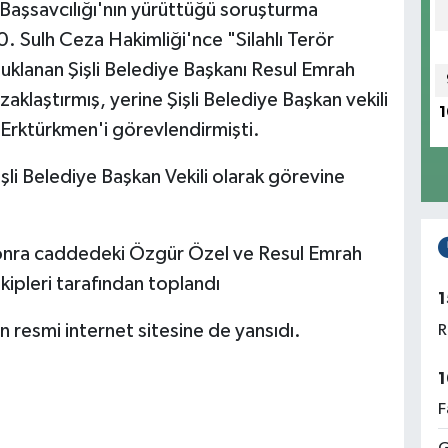
t Başsavcılığı'nın yürüttüğü soruşturma
. Sulh Ceza Hakimliği'nce "Silahlı Terör
lanan Şişli Belediye Başkanı Resul Emrah
aklaştırmış, yerine Şişli Belediye Başkan vekili
1
Erktürkmen'i görevlendirmişti.
li Belediye Başkan Vekili olarak görevine
onra caddedeki Özgür Özel ve Resul Emrah
kipleri tarafından toplandı
1
 resmi internet sitesine de yansıdı.
R
1
F