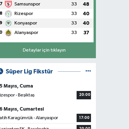
7
Samsunspor
33
48
8
Rizespor
33
40
9
Konyaspor
33
40
0
Alanyaspor
33
37
Detaylar için tıklayın
Süper Lig Fikstür
5 Mayıs, Cuma
izespor - Beşiktaş
20:00
6 Mayıs, Cumartesi
atih Karagümrük - Alanyaspor
17:00
20:00