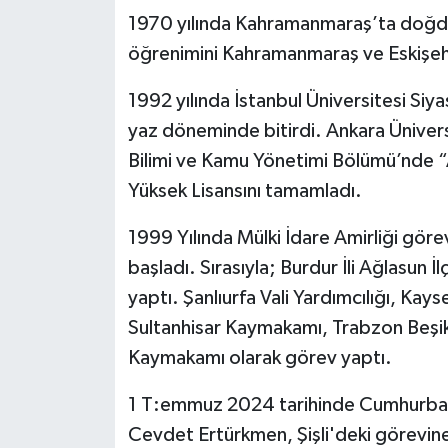
1970 yılında Kahramanmaraş’ta doğdu.
öğrenimini Kahramanmaraş ve Eskişeh
1992 yılında İstanbul Üniversitesi Siy
yaz döneminde bitirdi. Ankara Üniversi
Bilimi ve Kamu Yönetimi Bölümü’nde “A
Yüksek Lisansını tamamladı.
1999 Yılında Mülki İdare Amirliği gö
başladı. Sırasıyla; Burdur İli Ağlasun 
yaptı. Şanlıurfa Vali Yardımcılığı, Kays
Sultanhisar Kaymakamı, Trabzon Beşi
Kaymakamı olarak görev yaptı.
1 T:emmuz 2024 tarihinde Cumhurbaşka
Cevdet Ertürkmen, Şişli'deki görevi