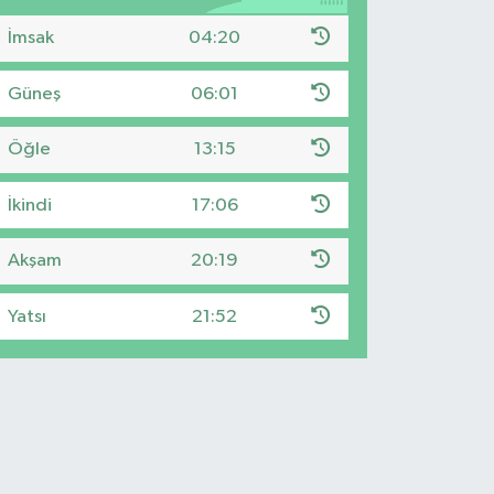
İmsak
04:20
Güneş
06:01
Öğle
13:15
İkindi
17:06
Akşam
20:19
Yatsı
21:52