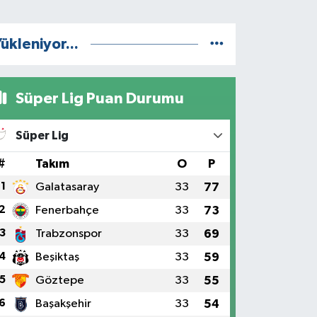
ükleniyor...
Süper Lig Puan Durumu
Süper Lig
#
Takım
O
P
1
Galatasaray
33
77
2
Fenerbahçe
33
73
3
Trabzonspor
33
69
4
Beşiktaş
33
59
5
Göztepe
33
55
6
Başakşehir
33
54