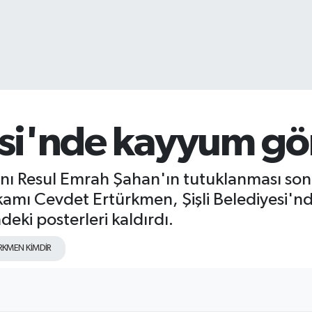
yesi'nde kayyum gö
anı Resul Emrah Şahan'ın tutuklanması sonr
kamı Cevdet Ertürkmen, Şişli Belediyesi'nd
eki posterleri kaldırdı.
RKMEN KİMDİR