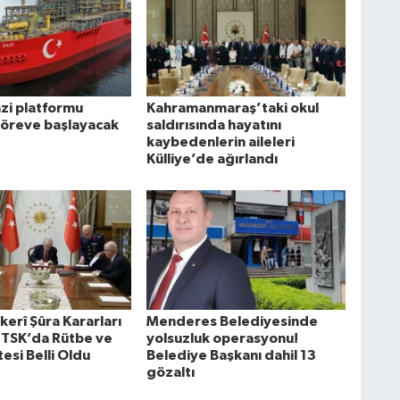
i platformu
Kahramanmaraş’taki okul
göreve başlayacak
saldırısında hayatını
kaybedenlerin aileleri
Külliye’de ağırlandı
erî Şûra Kararları
Menderes Belediyesinde
: TSK’da Rütbe ve
yolsuzluk operasyonu!
esi Belli Oldu
Belediye Başkanı dahil 13
gözaltı