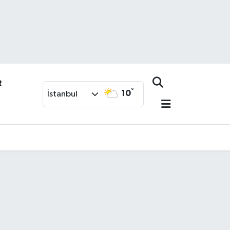
R
°
10
İstanbul