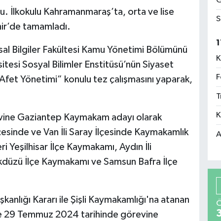
G
 İlkokulu Kahramanmaraş’ta, orta ve lise
S
ir’de tamamladı.
1
asal Bilgiler Fakültesi Kamu Yönetimi Bölümünü
K
tesi Sosyal Bilimler Enstitüsü’nün Siyaset
F
fet Yönetimi” konulu tez çalışmasını yaparak,
T
K
revine Gaziantep Kaymakam adayı olarak
İlçesinde ve Van İli Saray İlçesinde Kaymakamlık
A
eri Yeşilhisar İlçe Kaymakamı, Aydın İli
kdüzü İlçe Kaymakamı ve Samsun Bafra İlçe
nlığı Kararı ile Şişli Kaymakamlığı'na atanan
Ö
ne 29 Temmuz 2024 tarihinde görevine