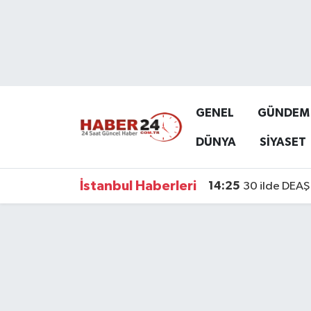
Nöbetçi Eczaneler
Hava Durumu
GENEL
GÜNDEM
Namaz Vakitleri
DÜNYA
SİYASET
Trafik Durumu
İstanbul Haberleri
14:25
30 ilde DEAŞ 
Süper Lig Puan Durumu ve Fikstür
Tüm Manşetler
Son Dakika Haberleri
Haber Arşivi