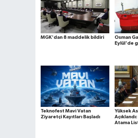
MGK'dan 8 maddelik bildiri
Osman Gaz
Eylül'de 
Teknofest Mavi Vatan
Yüksek Ask
Ziyaretçi Kayıtları Başladı
Açıklandı
Atama List