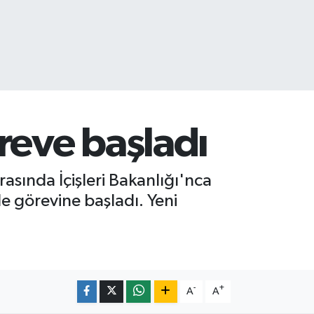
reve başladı
asında İçişleri Bakanlığı'nca
e görevine başladı. Yeni
-
+
A
A