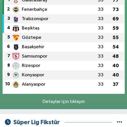
Galatasaray
33
77
2
Fenerbahçe
33
73
3
Trabzonspor
33
69
4
Beşiktaş
33
59
5
Göztepe
33
55
6
Başakşehir
33
54
7
Samsunspor
33
48
8
Rizespor
33
40
9
Konyaspor
33
40
10
Alanyaspor
33
37
Detaylar için tıklayın
Süper Lig Fikstür