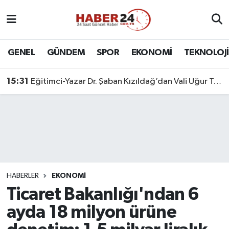
Nöbetçi Eczaneler
GENEL
GÜNDEM
SPOR
EKONOMİ
TEKNOLOJİ
Hava Durumu
15:31
Eğitimci-Yazar Dr. Şaban Kızıldağ’dan Vali Uğur Turan’a Ziyaret
Namaz Vakitleri
Trafik Durumu
Süper Lig Puan Durumu ve Fikstür
Tüm Manşetler
HABERLER
EKONOMİ
Ticaret Bakanlığı'ndan 6
Son Dakika Haberleri
ayda 18 milyon ürüne
Haber Arşivi