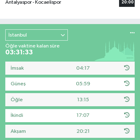
Antalyaspor - Kocaelispor
20:00
İstanbul
Öğle vaktine kalan süre
03:31:33
İmsak
04:17
Güneş
05:59
Öğle
13:15
İkindi
17:07
Akşam
20:21