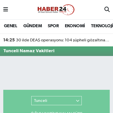
Nöbetçi Eczaneler
GENEL
GÜNDEM
SPOR
EKONOMİ
TEKNOLOJİ
Hava Durumu
14:25
30 ilde DEAŞ operasyonu: 104 şüpheli gözaltına alındı
Namaz Vakitleri
Tunceli Namaz Vakitleri
Trafik Durumu
Süper Lig Puan Durumu ve Fikstür
Tüm Manşetler
Son Dakika Haberleri
Tunceli
Haber Arşivi