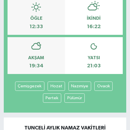
ÖĞLE
İKINDI
12:33
16:22
AKŞAM
YATSI
19:34
21:03
Çemişgezek
Hozat
Nazımiye
Ovacık
Pertek
Pülümür
TUNCELI AYLIK NAMAZ VAKITLERI