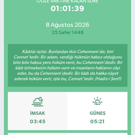
ÖĞLE VAKTİNE KALAN SÜRE
01:01:39
8 Ağustos 2026
25 Safer 1448
Kâdılar üçtür. Bunlardan ikisi Cehennem’de, biri
Cennet’tedir. Bir adam, verdiği hükmün haksız olduğunu
bile bile haksız yere hüküm verir, bu Cehennem’dedir. Bir
kâdı bilmeksizin hüküm verir ve insanların haklarını zâyi
eder, bu da Cehennem’dedir. Bir kâdı da hakka riâyet
ederek hüküm verir, işte bu, Cennet’tedir. (Hadis-i Şerif)
İMSAK
GÜNEŞ
03:45
05:21