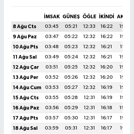
İMSAK
GÜNEŞ
ÖĞLE
İKINDI
AKŞA
8 Ağu Cts
03:45
05:21
12:33
16:22
19:34
9 Ağu Paz
03:47
05:22
12:32
16:22
19:33
10 Ağu Pts
03:48
05:23
12:32
16:21
19:31
11 Ağu Sal
03:49
05:24
12:32
16:21
19:30
12 Ağu Çar
03:51
05:25
12:32
16:20
19:29
13 Ağu Per
03:52
05:26
12:32
16:20
19:28
14 Ağu Cum
03:53
05:27
12:32
16:19
19:26
15 Ağu Cts
03:55
05:28
12:31
16:19
19:25
16 Ağu Paz
03:56
05:29
12:31
16:18
19:24
17 Ağu Pts
03:57
05:30
12:31
16:17
19:22
18 Ağu Sal
03:59
05:31
12:31
16:17
19:21