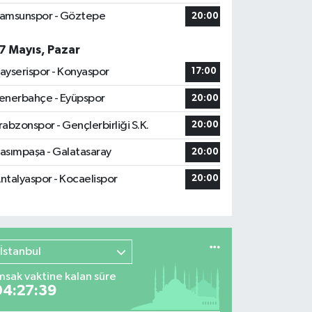
amsunspor - Göztepe
20:00
7 Mayıs, Pazar
ayserispor - Konyaspor
17:00
enerbahçe - Eyüpspor
20:00
rabzonspor - Gençlerbirliği S.K.
20:00
asımpaşa - Galatasaray
20:00
ntalyaspor - Kocaelispor
20:00
İstanbul
msak vaktine kalan süre
04:27:38