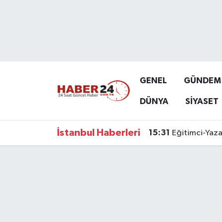
Nöbetçi Eczaneler
Hava Durumu
GENEL
GÜNDEM
Namaz Vakitleri
DÜNYA
SİYASET
Trafik Durumu
İstanbul Haberleri
15:31
Eğitimci-Yaza
Süper Lig Puan Durumu ve Fikstür
Tüm Manşetler
Son Dakika Haberleri
Haber Arşivi