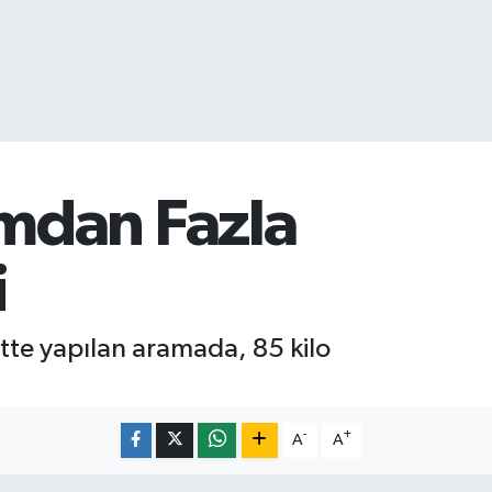
mdan Fazla
i
ette yapılan aramada, 85 kilo
-
+
A
A