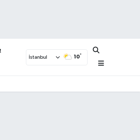
R
°
10
İstanbul