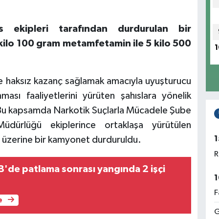
s ekipleri tarafından durdurulan bir
ilo 100 gram metamfetamin ile 5 kilo 500
1
de haksız kazanç sağlamak amacıyla uyuşturucu
ası faaliyetlerini yürüten şahıslara yönelik
. Bu kapsamda Narkotik Suçlarla Mücadele Şube
dürlüğü ekiplerince ortaklaşa yürütülen
1
e üzerine bir kamyonet durduruldu.
R
de patlama sonrası yangında 2 işçi
1
F
e
G