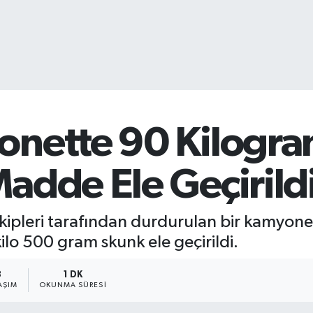
nette 90 Kilogra
adde Ele Geçirild
ekipleri tarafından durdurulan bir kamyon
lo 500 gram skunk ele geçirildi.
3
1 DK
AŞIM
OKUNMA SÜRESI