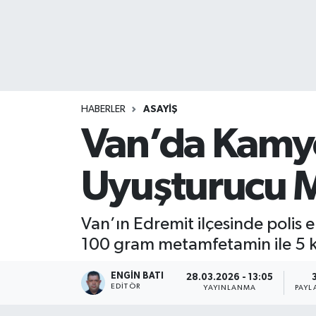
HABERLER
ASAYİŞ
Van’da Kamyo
Uyuşturucu M
Van’ın Edremit ilçesinde polis 
100 gram metamfetamin ile 5 ki
ENGIN BATI
28.03.2026 - 13:05
EDITÖR
YAYINLANMA
PAYL