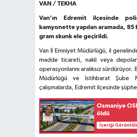
VAN / TEKHA
Van’ın Edremit ilçesinde poli
kamyonette yapılan aramada, 85 k
gram skunk ele geçirildi.
Van İl Emniyet Müdürlüğü, il genelin
madde ticareti, nakli veya depolanm
operasyonlarını aralıksız sürdürüyor
Müdürlüğü ve İstihbarat Şube Mü
çalışmalarda, Edremit ilçesinde şüph
Osmaniye OSB'
öldü
İçeriği Görüntül