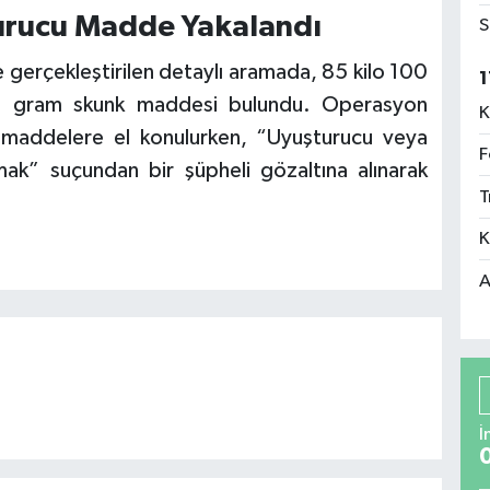
urucu Madde Yakalandı
S
e gerçekleştirilen detaylı aramada, 85 kilo 100
1
0 gram skunk maddesi bulundu. Operasyon
K
 maddelere el konulurken, “Uyuşturucu veya
F
ak” suçundan bir şüpheli gözaltına alınarak
T
K
A
İ