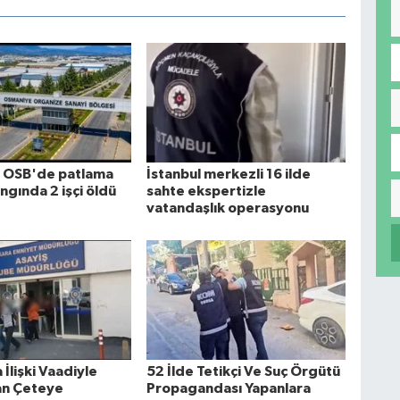
 OSB'de patlama
İstanbul merkezli 16 ilde
ngında 2 işçi öldü
sahte ekspertizle
vatandaşlık operasyonu
İlişki Vaadiyle
52 İlde Tetikçi Ve Suç Örgütü
an Çeteye
Propagandası Yapanlara