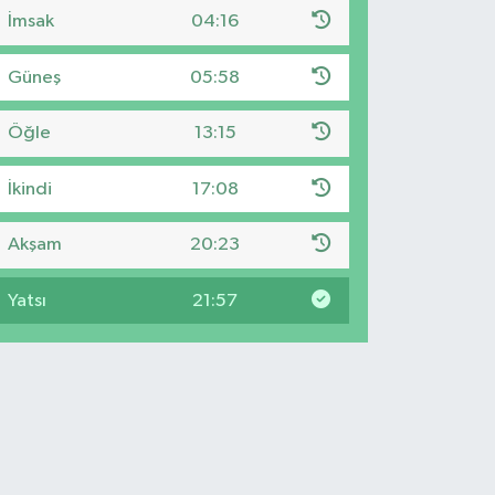
İmsak
04:16
Güneş
05:58
Öğle
13:15
İkindi
17:08
Akşam
20:23
Yatsı
21:57