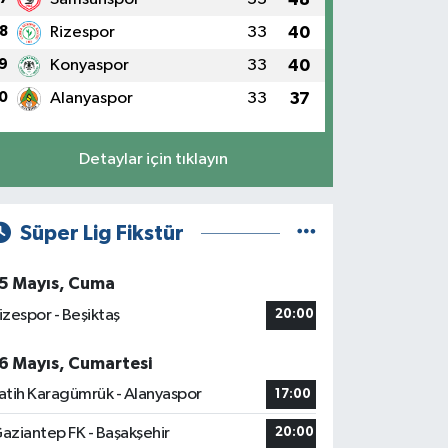
8
Rizespor
33
40
9
Konyaspor
33
40
0
Alanyaspor
33
37
Detaylar için tıklayın
Süper Lig Fikstür
5 Mayıs, Cuma
izespor - Beşiktaş
20:00
6 Mayıs, Cumartesi
atih Karagümrük - Alanyaspor
17:00
aziantep FK - Başakşehir
20:00