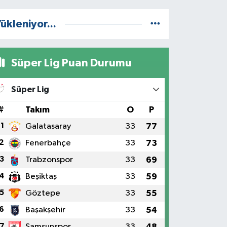
ükleniyor...
Süper Lig Puan Durumu
Süper Lig
#
Takım
O
P
1
Galatasaray
33
77
2
Fenerbahçe
33
73
3
Trabzonspor
33
69
4
Beşiktaş
33
59
5
Göztepe
33
55
6
Başakşehir
33
54
7
Samsunspor
33
48