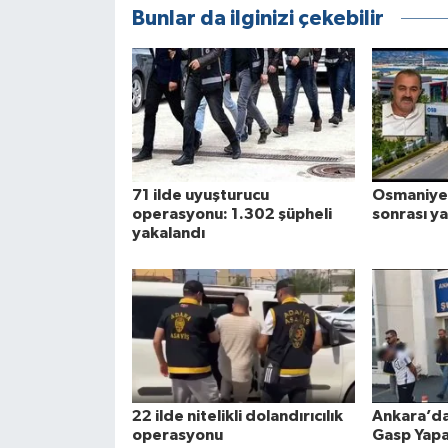
Bunlar da ilginizi çekebilir
71 ilde uyuşturucu
Osmaniye
operasyonu: 1.302 şüpheli
sonrası ya
yakalandı
22 ilde nitelikli dolandırıcılık
Ankara’da 
operasyonu
Gasp Yap