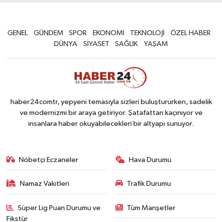
GENEL
GÜNDEM
SPOR
EKONOMİ
TEKNOLOJİ
ÖZEL HABER
DÜNYA
SİYASET
SAĞLIK
YAŞAM
haber24comtr, yepyeni temasıyla sizleri buluştururken, sadelik
ve modernizmi bir araya getiriyor. Şatafattan kaçınıyor ve
insanlara haber okuyabilecekleri bir altyapı sunuyor.
Nöbetçi Eczaneler
Hava Durumu
Namaz Vakitleri
Trafik Durumu
Süper Lig Puan Durumu ve
Tüm Manşetler
Fikstür