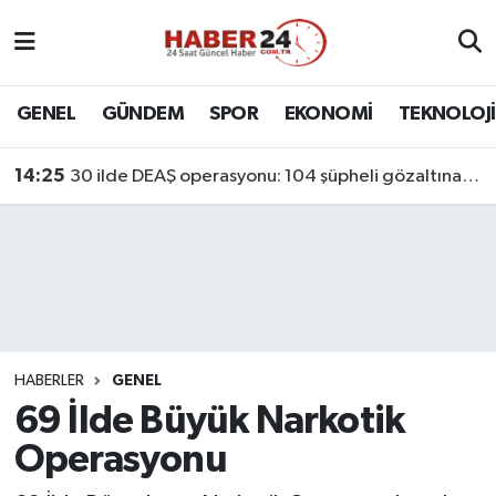
Nöbetçi Eczaneler
GENEL
GÜNDEM
SPOR
EKONOMİ
TEKNOLOJİ
Hava Durumu
14:25
30 ilde DEAŞ operasyonu: 104 şüpheli gözaltına alındı
Namaz Vakitleri
Trafik Durumu
Süper Lig Puan Durumu ve Fikstür
Tüm Manşetler
HABERLER
GENEL
69 İlde Büyük Narkotik
Son Dakika Haberleri
Operasyonu
Haber Arşivi