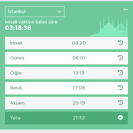
İstanbul
İmsak vaktine kalan süre
03:18:35
İmsak
04:20
Güneş
06:01
Öğle
13:15
İkindi
17:06
Akşam
20:19
Yatsı
21:52