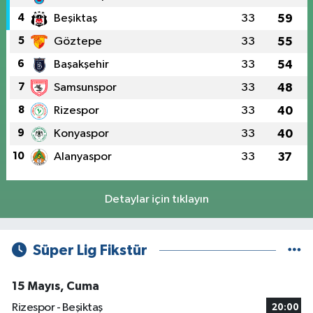
4
Beşiktaş
33
59
5
Göztepe
33
55
6
Başakşehir
33
54
7
Samsunspor
33
48
8
Rizespor
33
40
9
Konyaspor
33
40
10
Alanyaspor
33
37
Detaylar için tıklayın
Süper Lig Fikstür
15 Mayıs, Cuma
Rizespor - Beşiktaş
20:00