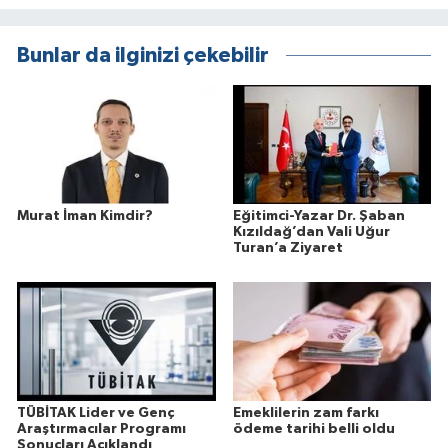
Bunlar da ilginizi çekebilir
Murat İman Kimdir?
Eğitimci-Yazar Dr. Şaban
Kızıldağ’dan Vali Uğur
Turan’a Ziyaret
TÜBİTAK Lider ve Genç
Emeklilerin zam farkı
Araştırmacılar Programı
ödeme tarihi belli oldu
Sonuçları Açıklandı