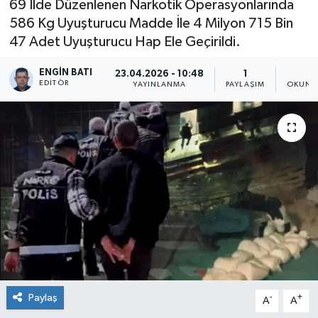
69 İlde Düzenlenen Narkotik Operasyonlarında
586 Kg Uyuşturucu Madde İle 4 Milyon 715 Bin
47 Adet Uyuşturucu Hap Ele Geçirildi.
ENGIN BATI
23.04.2026 - 10:48
1
1
EDITÖR
YAYINLANMA
PAYLAŞIM
OKUNM
Paylaş
-
+
A
A