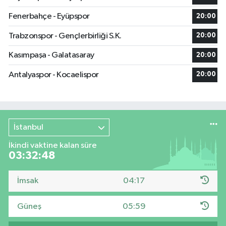
Fenerbahçe - Eyüpspor
20:00
Trabzonspor - Gençlerbirliği S.K.
20:00
Kasımpaşa - Galatasaray
20:00
Antalyaspor - Kocaelispor
20:00
İstanbul
İkindi vaktine kalan süre
03:32:47
İmsak
04:17
Güneş
05:59