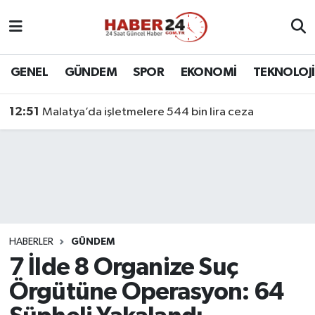
Nöbetçi Eczaneler
GENEL
GÜNDEM
SPOR
EKONOMİ
TEKNOLOJİ
Hava Durumu
12:51
Malatya’da işletmelere 544 bin lira ceza
Namaz Vakitleri
Trafik Durumu
Süper Lig Puan Durumu ve Fikstür
Tüm Manşetler
HABERLER
GÜNDEM
7 İlde 8 Organize Suç
Son Dakika Haberleri
Örgütüne Operasyon: 64
Haber Arşivi