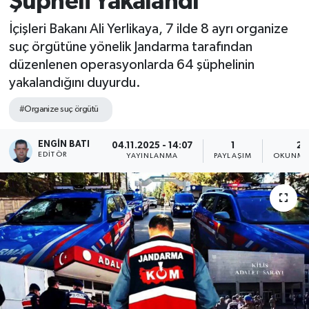
Şüpheli Yakalandı
İçişleri Bakanı Ali Yerlikaya, 7 ilde 8 ayrı organize
suç örgütüne yönelik Jandarma tarafından
düzenlenen operasyonlarda 64 şüphelinin
yakalandığını duyurdu.
#Organize suç örgütü
ENGIN BATI
04.11.2025 - 14:07
1
2 
EDITÖR
YAYINLANMA
PAYLAŞIM
OKUNMA 