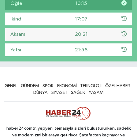
Öğle
13:15
İkindi
17:07
Akşam
20:21
Yatsı
21:56
GENEL
GÜNDEM
SPOR
EKONOMİ
TEKNOLOJİ
ÖZEL HABER
DÜNYA
SİYASET
SAĞLIK
YAŞAM
haber24comtr, yepyeni temasıyla sizleri buluştururken, sadelik
ve modernizmi bir araya getiriyor. Şatafattan kaçınıyor ve