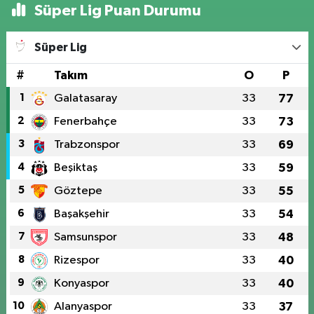
Süper Lig Puan Durumu
Süper Lig
#
Takım
O
P
1
Galatasaray
33
77
2
Fenerbahçe
33
73
3
Trabzonspor
33
69
4
Beşiktaş
33
59
5
Göztepe
33
55
6
Başakşehir
33
54
7
Samsunspor
33
48
8
Rizespor
33
40
9
Konyaspor
33
40
10
Alanyaspor
33
37