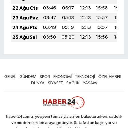
22 Ağu Cts
03:46
05:17
12:13
15:58
19:00
23 Ağu Paz
03:47
05:18
12:13
15:57
18:58
24 Ağu Pts
03:49
05:19
12:13
15:57
18:57
25 Ağu Sal
03:50
05:20
12:13
15:56
18:55
GENEL
GÜNDEM
SPOR
EKONOMİ
TEKNOLOJİ
ÖZEL HABER
DÜNYA
SİYASET
SAĞLIK
YAŞAM
haber24comtr, yepyeni temasıyla sizleri buluştururken, sadelik
ve modernizmi bir araya getiriyor. Şatafattan kaçınıyor ve