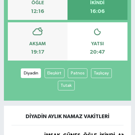
ÖĞLE
İKINDI
12:16
16:06
AKŞAM
YATSI
19:17
20:47
Diyadin
Eleşkirt
Patnos
Taşlıçay
Tutak
DIYADIN AYLIK NAMAZ VAKITLERI