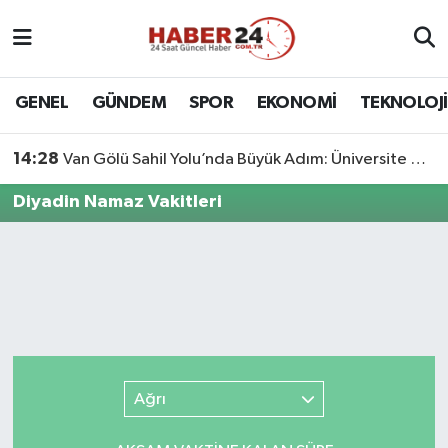
Nöbetçi Eczaneler
GENEL
GÜNDEM
SPOR
EKONOMİ
TEKNOLOJİ
Hava Durumu
14:28
Van Gölü Sahil Yolu’nda Büyük Adım: Üniversite Bağlantı Etabı Tamamlandı
Namaz Vakitleri
Diyadin Namaz Vakitleri
Trafik Durumu
Süper Lig Puan Durumu ve Fikstür
Tüm Manşetler
Son Dakika Haberleri
Ağrı
Haber Arşivi