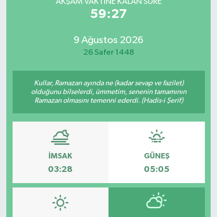
AKŞAM VAKTİNE KALAN SÜRE
59:27
9 Ağustos 2026
26 Safer 1448
Kullar, Ramazan ayında ne (kadar sevap ve fazilet)
olduğunu bilselerdi, ümmetim, senenin tamamının
Ramazan olmasını temenni ederdi. (Hadis-i Şerif)
İMSAK
GÜNEŞ
03:28
05:05