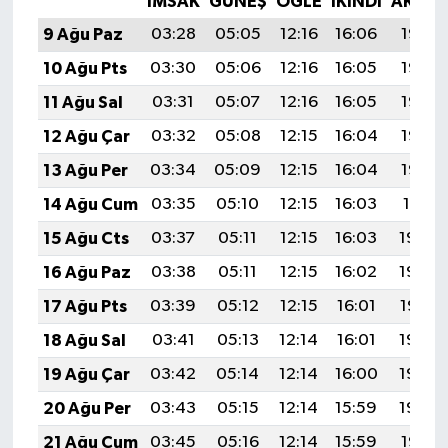
İMSAK
GÜNEŞ
ÖĞLE
İKINDI
AKŞA
9 Ağu Paz
03:28
05:05
12:16
16:06
19:17
10 Ağu Pts
03:30
05:06
12:16
16:05
19:16
11 Ağu Sal
03:31
05:07
12:16
16:05
19:15
12 Ağu Çar
03:32
05:08
12:15
16:04
19:13
13 Ağu Per
03:34
05:09
12:15
16:04
19:12
14 Ağu Cum
03:35
05:10
12:15
16:03
19:11
15 Ağu Cts
03:37
05:11
12:15
16:03
19:09
16 Ağu Paz
03:38
05:11
12:15
16:02
19:08
17 Ağu Pts
03:39
05:12
12:15
16:01
19:07
18 Ağu Sal
03:41
05:13
12:14
16:01
19:05
19 Ağu Çar
03:42
05:14
12:14
16:00
19:04
20 Ağu Per
03:43
05:15
12:14
15:59
19:03
21 Ağu Cum
03:45
05:16
12:14
15:59
19:01