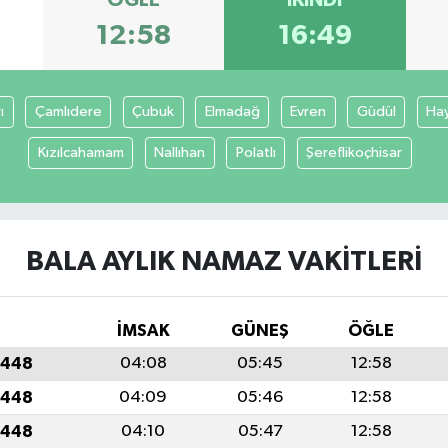
12:58
16:49
ı
Çamlıdere
Çubuk
Elmadağ
Evren
Güdül
Ha
Kızılcahamam
Nallıhan
Polatlı
Şereflikoçhisar
BALA AYLIK NAMAZ VAKITLERI
İMSAK
GÜNEŞ
ÖĞLE
1448
04:08
05:45
12:58
1448
04:09
05:46
12:58
1448
04:10
05:47
12:58