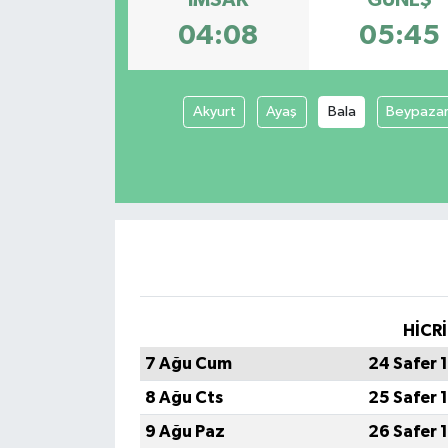
04:08
05:45
Akyurt
Ayaş
Bala
Beypazar
HİCRİ
7 Ağu Cum
24 Safer 
8 Ağu Cts
25 Safer 
9 Ağu Paz
26 Safer 