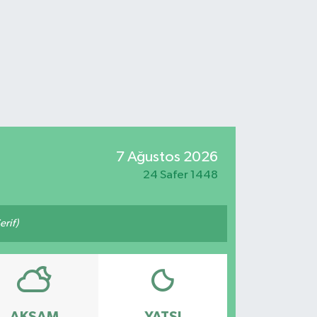
7 Ağustos 2026
24 Safer 1448
erif)
AKŞAM
YATSI