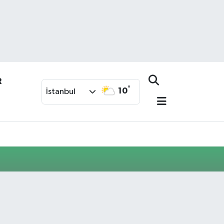
R
°
10
İstanbul