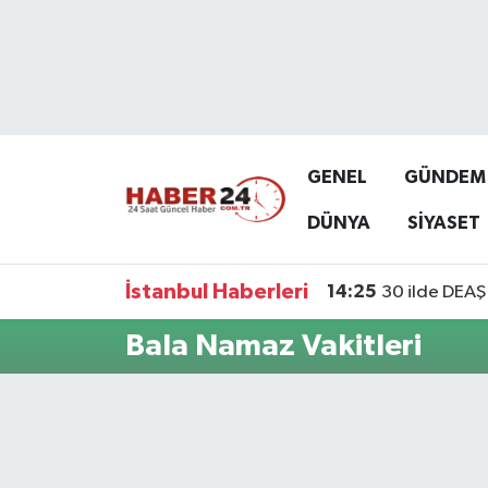
Nöbetçi Eczaneler
Hava Durumu
GENEL
GÜNDEM
Namaz Vakitleri
DÜNYA
SİYASET
Trafik Durumu
İstanbul Haberleri
14:25
30 ilde DEAŞ 
Süper Lig Puan Durumu ve Fikstür
Bala Namaz Vakitleri
Tüm Manşetler
Son Dakika Haberleri
Haber Arşivi