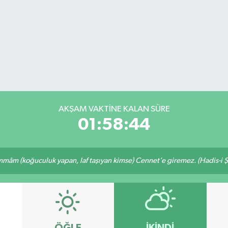
AKŞAM VAKTİNE KALAN SÜRE
01:58:44
âm (koğuculuk yapan, laf taşıyan kimse) Cennet’e giremez. (Hadis-i Ş
ÖĞLE
İKINDI