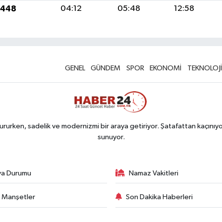
1448
04:12
05:48
12:58
GENEL
GÜNDEM
SPOR
EKONOMİ
TEKNOLOJİ
rurken, sadelik ve modernizmi bir araya getiriyor. Şatafattan kaçınıyor
sunuyor.
va Durumu
Namaz Vakitleri
 Manşetler
Son Dakika Haberleri