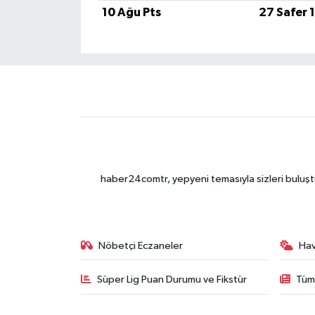
10 Ağu Pts
27 Safer 
haber24comtr, yepyeni temasıyla sizleri buluştu
Nöbetçi Eczaneler
Ha
Süper Lig Puan Durumu ve Fikstür
Tüm