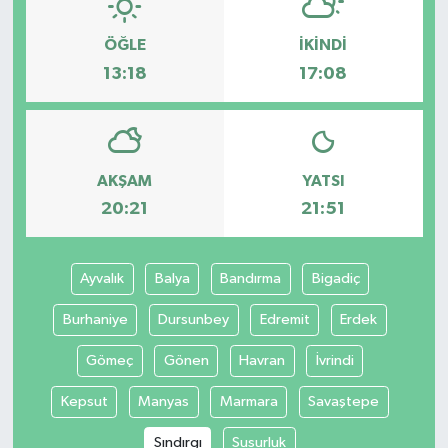
ÖĞLE
İKINDI
13:18
17:08
AKŞAM
YATSI
20:21
21:51
Ayvalık
Balya
Bandırma
Bigadiç
Burhaniye
Dursunbey
Edremit
Erdek
Gömeç
Gönen
Havran
İvrindi
Kepsut
Manyas
Marmara
Savaştepe
Sındırgı
Susurluk