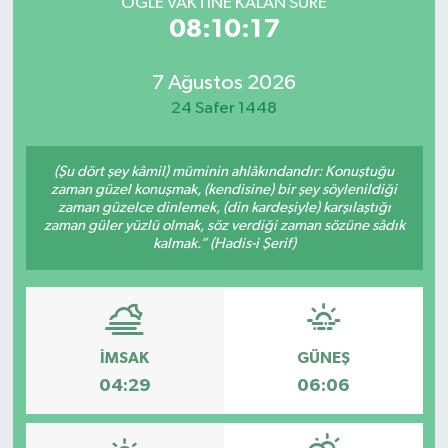
ÖĞLE VAKTİNE KALAN SÜRE
08:10:17
7 Ağustos 2026
24 Safer 1448
(Şu dört şey kâmil) müminin ahlâkındandır: Konuştuğu
zaman güzel konuşmak, (kendisine) bir şey söylenildiği
zaman güzelce dinlemek, (din kardeşiyle) karşılaştığı
zaman güler yüzlü olmak, söz verdiği zaman sözüne sâdık
kalmak.” (Hadis-i Şerif)
İMSAK
GÜNEŞ
04:29
06:06