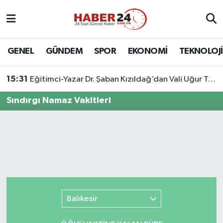
Nöbetçi Eczaneler
GENEL
GÜNDEM
SPOR
EKONOMİ
TEKNOLOJİ
Hava Durumu
15:31
Eğitimci-Yazar Dr. Şaban Kızıldağ’dan Vali Uğur Turan’a Ziyaret
Namaz Vakitleri
Sındırgı Namaz Vakitleri
Trafik Durumu
Süper Lig Puan Durumu ve Fikstür
Tüm Manşetler
Son Dakika Haberleri
Balıkesir
Haber Arşivi