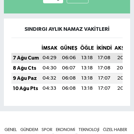
SINDIRGI AYLIK NAMAZ VAKITLERI
İMSAK
GÜNEŞ
ÖĞLE
İKINDI
AKŞAM
7 Ağu Cum
04:29
06:06
13:18
17:08
20:21
8 Ağu Cts
04:30
06:07
13:18
17:08
20:20
9 Ağu Paz
04:32
06:08
13:18
17:07
20:18
10 Ağu Pts
04:33
06:08
13:18
17:07
20:17
GENEL
GÜNDEM
SPOR
EKONOMİ
TEKNOLOJİ
ÖZEL HABER