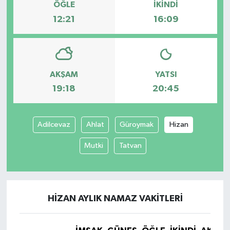
ÖĞLE
İKINDI
12:21
16:09
AKŞAM
YATSI
19:18
20:45
Adilcevaz
Ahlat
Güroymak
Hizan
Mutki
Tatvan
HIZAN AYLIK NAMAZ VAKITLERI