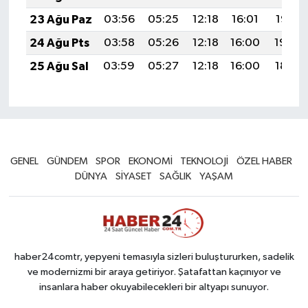
23 Ağu Paz
03:56
05:25
12:18
16:01
19:01
24 Ağu Pts
03:58
05:26
12:18
16:00
19:00
25 Ağu Sal
03:59
05:27
12:18
16:00
18:59
GENEL
GÜNDEM
SPOR
EKONOMİ
TEKNOLOJİ
ÖZEL HABER
DÜNYA
SİYASET
SAĞLIK
YAŞAM
haber24comtr, yepyeni temasıyla sizleri buluştururken, sadelik
ve modernizmi bir araya getiriyor. Şatafattan kaçınıyor ve
insanlara haber okuyabilecekleri bir altyapı sunuyor.