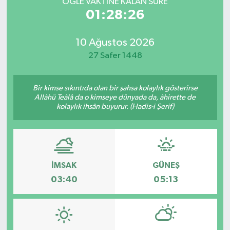
ÖĞLE VAKTİNE KALAN SÜRE
01:28:26
10 Ağustos 2026
27 Safer 1448
Bir kimse sıkıntıda olan bir şahsa kolaylık gösterirse
Allâhü Teâlâ da o kimseye dünyada da, âhirette de
kolaylık ihsân buyurur. (Hadis-i Şerif)
İMSAK
GÜNEŞ
03:40
05:13