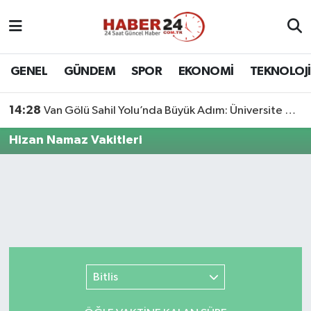
Nöbetçi Eczaneler
GENEL
GÜNDEM
SPOR
EKONOMİ
TEKNOLOJİ
Hava Durumu
14:28
Van Gölü Sahil Yolu’nda Büyük Adım: Üniversite Bağlantı Etabı Tamamlandı
Namaz Vakitleri
Hizan Namaz Vakitleri
Trafik Durumu
Süper Lig Puan Durumu ve Fikstür
Tüm Manşetler
Son Dakika Haberleri
Bitlis
Haber Arşivi