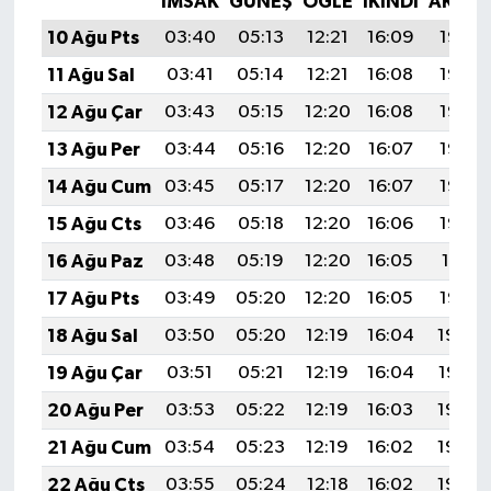
İMSAK
GÜNEŞ
ÖĞLE
İKINDI
AKŞA
10 Ağu Pts
03:40
05:13
12:21
16:09
19:18
11 Ağu Sal
03:41
05:14
12:21
16:08
19:17
12 Ağu Çar
03:43
05:15
12:20
16:08
19:16
13 Ağu Per
03:44
05:16
12:20
16:07
19:15
14 Ağu Cum
03:45
05:17
12:20
16:07
19:13
15 Ağu Cts
03:46
05:18
12:20
16:06
19:12
16 Ağu Paz
03:48
05:19
12:20
16:05
19:11
17 Ağu Pts
03:49
05:20
12:20
16:05
19:10
18 Ağu Sal
03:50
05:20
12:19
16:04
19:08
19 Ağu Çar
03:51
05:21
12:19
16:04
19:07
20 Ağu Per
03:53
05:22
12:19
16:03
19:06
21 Ağu Cum
03:54
05:23
12:19
16:02
19:04
22 Ağu Cts
03:55
05:24
12:18
16:02
19:03