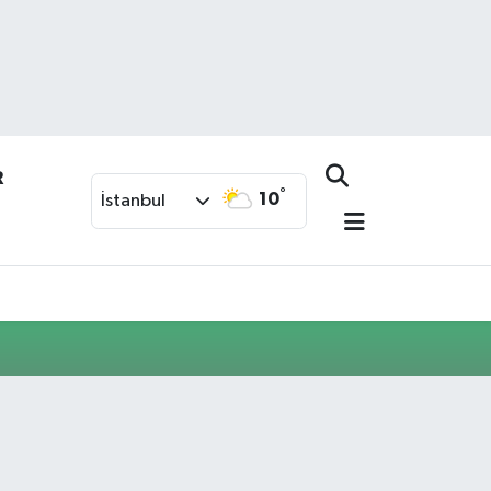
R
°
10
İstanbul