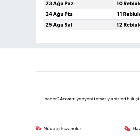
23 Ağu Paz
10 Rebiu
24 Ağu Pts
11 Rebiu
25 Ağu Sal
12 Rebiu
haber24comtr, yepyeni temasıyla sizleri buluştu
Nöbetçi Eczaneler
Ha