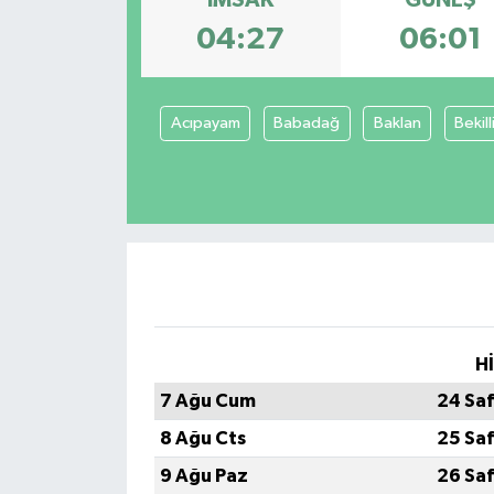
04:27
06:01
Acıpayam
Babadağ
Baklan
Bekill
H
7 Ağu Cum
24 Sa
8 Ağu Cts
25 Sa
9 Ağu Paz
26 Sa