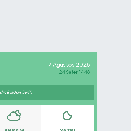
7 Ağustos 2026
24 Safer 1448
ır. (Hadis-i Şerif)
AKŞAM
YATSI