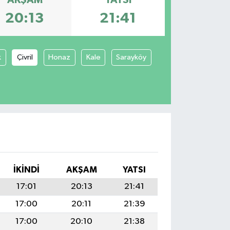
20:13
21:41
k
Çivril
Honaz
Kale
Sarayköy
İKINDI
AKŞAM
YATSI
17:01
20:13
21:41
17:00
20:11
21:39
17:00
20:10
21:38