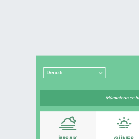
Denizli
Müminlerin en hayı
İMSAK
GÜNEŞ