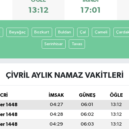
13:12
17:01
i
Beyağaç
Bozkurt
Buldan
Çal
Çameli
Çarda
Serinhisar
Tavas
ÇIVRIL AYLIK NAMAZ VAKITLERI
İCRİ
İMSAK
GÜNEŞ
ÖĞLE
fer 1448
04:27
06:01
13:12
fer 1448
04:28
06:02
13:12
fer 1448
04:29
06:03
13:12