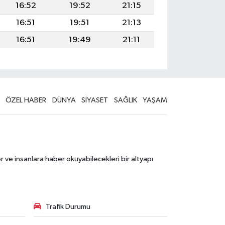
16:52
19:52
21:15
16:51
19:51
21:13
16:51
19:49
21:11
ÖZEL HABER
DÜNYA
SİYASET
SAĞLIK
YAŞAM
 ve insanlara haber okuyabilecekleri bir altyapı
Trafik Durumu