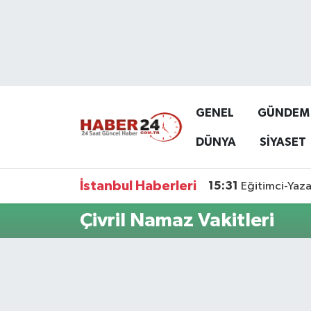
Nöbetçi Eczaneler
Hava Durumu
GENEL
GÜNDEM
Namaz Vakitleri
DÜNYA
SİYASET
Trafik Durumu
İstanbul Haberleri
15:31
Eğitimci-Yaza
Süper Lig Puan Durumu ve Fikstür
Çivril Namaz Vakitleri
Tüm Manşetler
Son Dakika Haberleri
Haber Arşivi