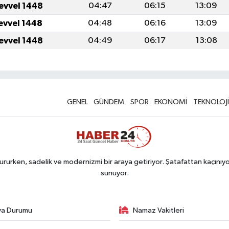
levvel 1448
04:47
06:15
13:09
levvel 1448
04:48
06:16
13:09
levvel 1448
04:49
06:17
13:08
GENEL
GÜNDEM
SPOR
EKONOMİ
TEKNOLOJİ
rurken, sadelik ve modernizmi bir araya getiriyor. Şatafattan kaçınıyor
sunuyor.
va Durumu
Namaz Vakitleri