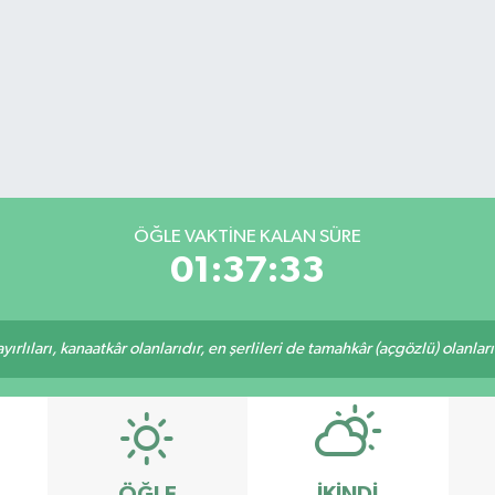
ÖĞLE VAKTİNE KALAN SÜRE
01:37:33
rlıları, kanaatkâr olanlarıdır, en şerlileri de tamahkâr (açgözlü) olanlarıd
ÖĞLE
İKINDI