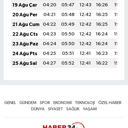
19 Ağu Çar
04:20
05:47
12:43
16:26
19:28
20 Ağu Per
04:21
05:48
12:42
16:25
19:27
21 Ağu Cum
04:22
05:49
12:42
16:25
19:26
22 Ağu Cts
04:23
05:50
12:42
16:24
19:24
23 Ağu Paz
04:24
05:50
12:42
16:24
19:23
24 Ağu Pts
04:25
05:51
12:41
16:23
19:22
25 Ağu Sal
04:27
05:52
12:41
16:22
19:20
GENEL
GÜNDEM
SPOR
EKONOMİ
TEKNOLOJİ
ÖZEL HABER
DÜNYA
SİYASET
SAĞLIK
YAŞAM