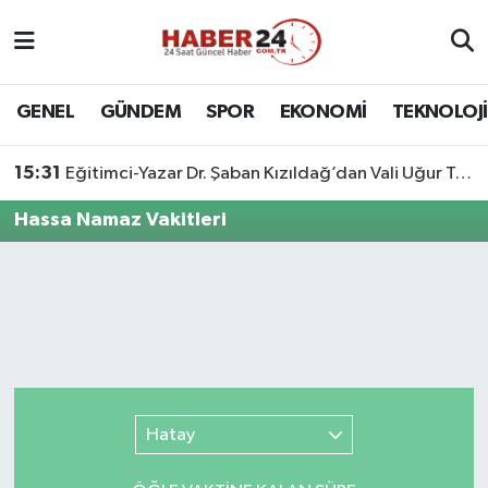
Nöbetçi Eczaneler
GENEL
GÜNDEM
SPOR
EKONOMİ
TEKNOLOJİ
Hava Durumu
15:31
Eğitimci-Yazar Dr. Şaban Kızıldağ’dan Vali Uğur Turan’a Ziyaret
Namaz Vakitleri
Hassa Namaz Vakitleri
Trafik Durumu
Süper Lig Puan Durumu ve Fikstür
Tüm Manşetler
Son Dakika Haberleri
Hatay
Haber Arşivi