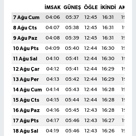
İMSAK
GÜNEŞ
ÖĞLE
İKINDI
AKŞA
7 Ağu Cum
04:06
05:37
12:45
16:31
19:42
8 Ağu Cts
04:07
05:38
12:45
16:31
19:41
9 Ağu Paz
04:08
05:39
12:45
16:31
19:40
10 Ağu Pts
04:09
05:40
12:44
16:30
19:39
11 Ağu Sal
04:10
05:41
12:44
16:30
19:38
12 Ağu Çar
04:12
05:41
12:44
16:29
19:37
13 Ağu Per
04:13
05:42
12:44
16:29
19:36
14 Ağu Cum
04:14
05:43
12:44
16:28
19:34
15 Ağu Cts
04:15
05:44
12:44
16:28
19:33
16 Ağu Paz
04:16
05:45
12:43
16:28
19:32
17 Ağu Pts
04:17
05:46
12:43
16:27
19:31
18 Ağu Sal
04:19
05:46
12:43
16:26
19:30