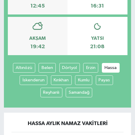
12:45
16:31
AKŞAM
YATSI
19:42
21:08
Altınözü
Belen
Dörtyol
Erzin
Hassa
İskenderun
Kırıkhan
Kumlu
Payas
Reyhanlı
Samandağ
HASSA AYLIK NAMAZ VAKITLERI