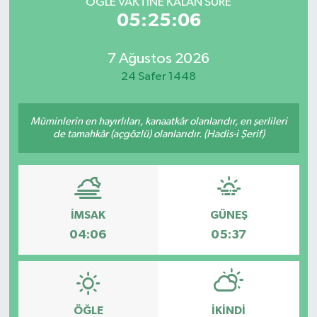
ÖĞLE VAKTİNE KALAN SÜRE
05:25:06
7 Ağustos 2026
24 Safer 1448
Müminlerin en hayırlıları, kanaatkâr olanlarıdır, en şerlileri
de tamahkâr (açgözlü) olanlarıdır. (Hadis-i Şerif)
İMSAK
GÜNEŞ
04:06
05:37
ÖĞLE
İKINDI