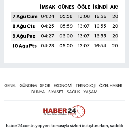
İMSAK
GÜNEŞ
ÖĞLE
İKINDI
AKŞAM
7 Ağu Cum
04:24
05:58
13:08
16:56
20:07
8 Ağu Cts
04:25
05:59
13:07
16:55
20:06
9 Ağu Paz
04:27
06:00
13:07
16:55
20:05
10 Ağu Pts
04:28
06:00
13:07
16:54
20:04
GENEL
GÜNDEM
SPOR
EKONOMİ
TEKNOLOJİ
ÖZEL HABER
DÜNYA
SİYASET
SAĞLIK
YAŞAM
haber24comtr, yepyeni temasıyla sizleri buluştururken, sadelik