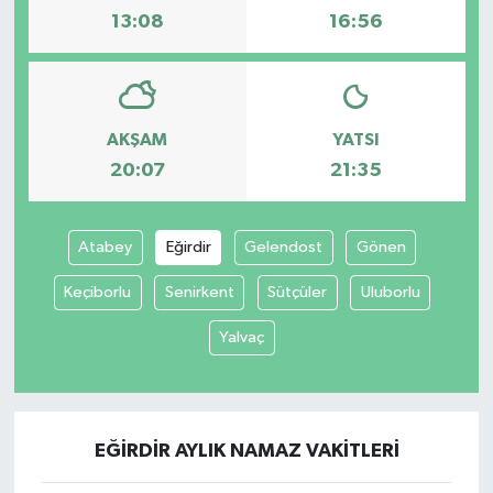
13:08
16:56
AKŞAM
YATSI
20:07
21:35
Atabey
Eğirdir
Gelendost
Gönen
Keçiborlu
Senirkent
Sütçüler
Uluborlu
Yalvaç
EĞIRDIR AYLIK NAMAZ VAKITLERI