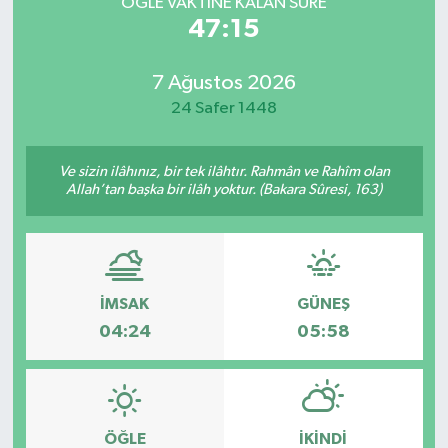
ÖĞLE VAKTİNE KALAN SÜRE
47:15
7 Ağustos 2026
24 Safer 1448
Ve sizin ilâhınız, bir tek ilâhtır. Rahmân ve Rahîm olan
Allah’tan başka bir ilâh yoktur. (Bakara Sûresi, 163)
İMSAK
GÜNEŞ
04:24
05:58
ÖĞLE
İKINDI