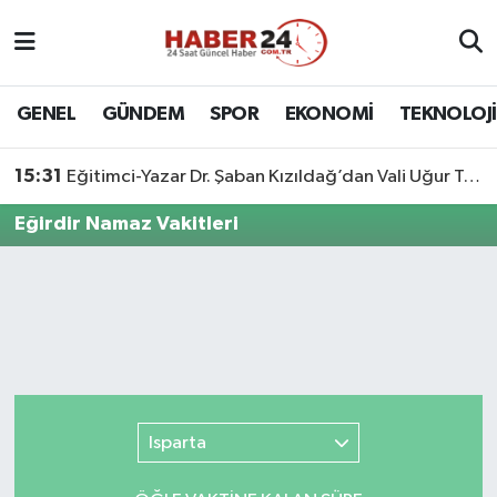
Nöbetçi Eczaneler
GENEL
GÜNDEM
SPOR
EKONOMİ
TEKNOLOJİ
Hava Durumu
15:31
Eğitimci-Yazar Dr. Şaban Kızıldağ’dan Vali Uğur Turan’a Ziyaret
Namaz Vakitleri
Eğirdir Namaz Vakitleri
Trafik Durumu
Süper Lig Puan Durumu ve Fikstür
Tüm Manşetler
Son Dakika Haberleri
Isparta
Haber Arşivi