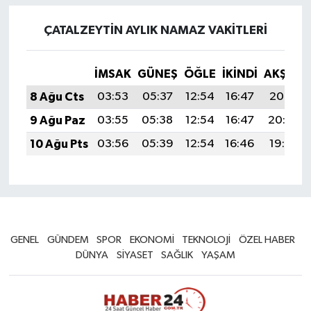
ÇATALZEYTIN AYLIK NAMAZ VAKITLERI
İMSAK
GÜNEŞ
ÖĞLE
İKINDI
AKŞAM
8 Ağu Cts
03:53
05:37
12:54
16:47
20:01
9 Ağu Paz
03:55
05:38
12:54
16:47
20:00
10 Ağu Pts
03:56
05:39
12:54
16:46
19:59
GENEL
GÜNDEM
SPOR
EKONOMİ
TEKNOLOJİ
ÖZEL HABER
DÜNYA
SİYASET
SAĞLIK
YAŞAM