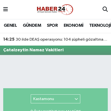
Nöbetçi Eczaneler
GENEL
GÜNDEM
SPOR
EKONOMİ
TEKNOLOJİ
Hava Durumu
14:25
30 ilde DEAŞ operasyonu: 104 şüpheli gözaltına alındı
Namaz Vakitleri
Çatalzeytin Namaz Vakitleri
Trafik Durumu
Süper Lig Puan Durumu ve Fikstür
Tüm Manşetler
Son Dakika Haberleri
Kastamonu
Haber Arşivi