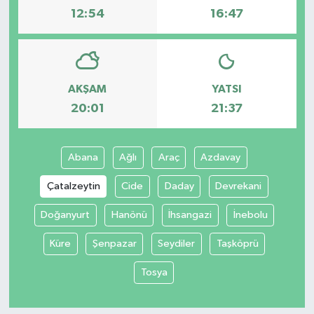
12:54
16:47
AKŞAM
YATSI
20:01
21:37
Abana
Ağlı
Araç
Azdavay
Çatalzeytin
Cide
Daday
Devrekani
Doğanyurt
Hanönü
İhsangazi
İnebolu
Küre
Şenpazar
Seydiler
Taşköprü
Tosya