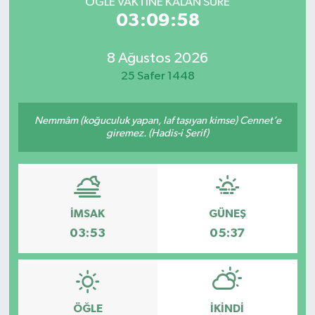
ÖĞLE VAKTİNE KALAN SÜRE
03:09:58
8 Ağustos 2026
25 Safer 1448
Nemmâm (koğuculuk yapan, laf taşıyan kimse) Cennet’e
giremez. (Hadis-i Şerif)
İMSAK
GÜNEŞ
03:53
05:37
ÖĞLE
İKINDI