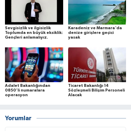
Sevgisizlik ve ilgisizlik
Karadeniz ve Marmara'da
Toplumda en büyük eksiklik:
denize girişlere geçici
Gençleri anlamalıyız.
yasak
Adalet Bakanlığından
Ticaret Bakanlığı 14
0850’li numaralara
Sözleşmeli Bilişim Personeli
operasyon
Alacak
Yorumlar