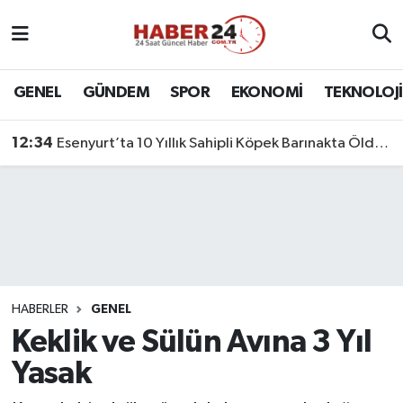
Nöbetçi Eczaneler
GENEL
GÜNDEM
SPOR
EKONOMİ
TEKNOLOJİ
Hava Durumu
12:34
Esenyurt’ta 10 Yıllık Sahipli Köpek Barınakta Öldü: Aileden Otopsi ve Soruşturma Talebi
Namaz Vakitleri
Trafik Durumu
Süper Lig Puan Durumu ve Fikstür
Tüm Manşetler
HABERLER
GENEL
Keklik ve Sülün Avına 3 Yıl
Son Dakika Haberleri
Yasak
Haber Arşivi