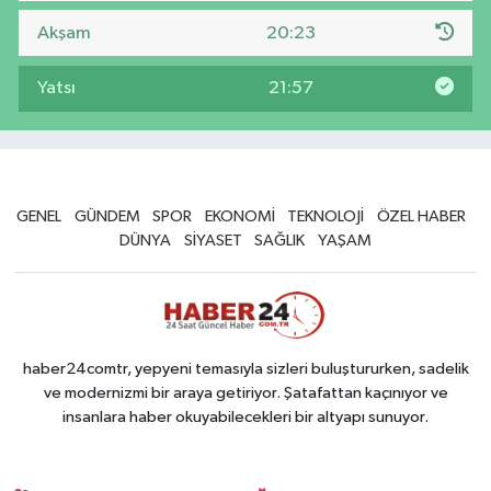
Akşam
20:23
Yatsı
21:57
GENEL
GÜNDEM
SPOR
EKONOMİ
TEKNOLOJİ
ÖZEL HABER
DÜNYA
SİYASET
SAĞLIK
YAŞAM
haber24comtr, yepyeni temasıyla sizleri buluştururken, sadelik
ve modernizmi bir araya getiriyor. Şatafattan kaçınıyor ve
insanlara haber okuyabilecekleri bir altyapı sunuyor.