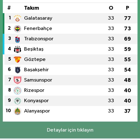
#
Takım
O
P
1
Galatasaray
33
77
2
Fenerbahçe
33
73
3
Trabzonspor
33
69
4
Beşiktaş
33
59
5
Göztepe
33
55
6
Başakşehir
33
54
7
Samsunspor
33
48
8
Rizespor
33
40
9
Konyaspor
33
40
10
Alanyaspor
33
37
Detaylar için tıklayın