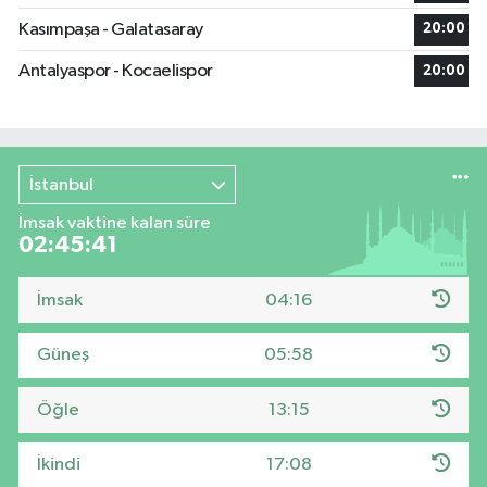
Kasımpaşa - Galatasaray
20:00
Antalyaspor - Kocaelispor
20:00
İstanbul
İmsak vaktine kalan süre
02:45:40
İmsak
04:16
Güneş
05:58
Öğle
13:15
İkindi
17:08