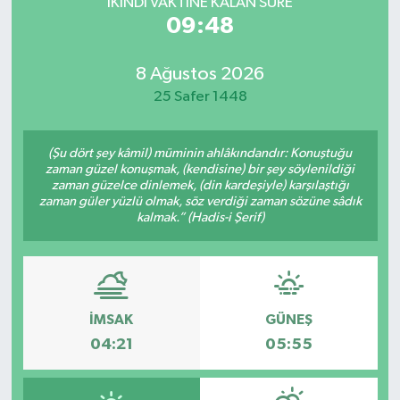
İKINDI VAKTİNE KALAN SÜRE
09:48
8 Ağustos 2026
25 Safer 1448
(Şu dört şey kâmil) müminin ahlâkındandır: Konuştuğu
zaman güzel konuşmak, (kendisine) bir şey söylenildiği
zaman güzelce dinlemek, (din kardeşiyle) karşılaştığı
zaman güler yüzlü olmak, söz verdiği zaman sözüne sâdık
kalmak.” (Hadis-i Şerif)
İMSAK
GÜNEŞ
04:21
05:55