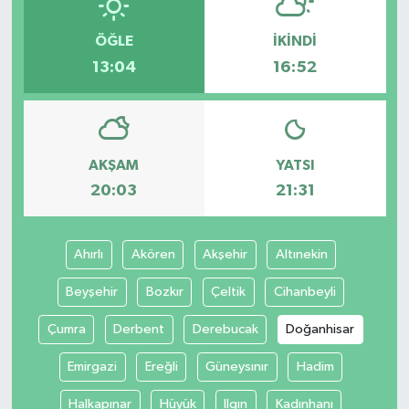
ÖĞLE
İKINDI
13:04
16:52
AKŞAM
YATSI
20:03
21:31
Ahırlı
Akören
Akşehir
Altınekin
Beyşehir
Bozkır
Çeltik
Cihanbeyli
Çumra
Derbent
Derebucak
Doğanhisar
Emirgazi
Ereğli
Güneysınır
Hadim
Halkapınar
Hüyük
Ilgın
Kadınhanı