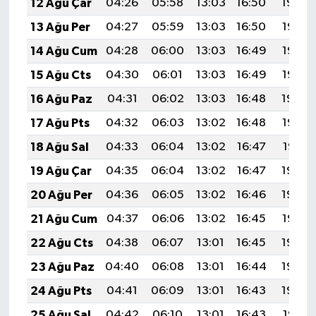
12 Ağu Çar
04:26
05:58
13:03
16:50
19:59
13 Ağu Per
04:27
05:59
13:03
16:50
19:57
14 Ağu Cum
04:28
06:00
13:03
16:49
19:56
15 Ağu Cts
04:30
06:01
13:03
16:49
19:55
16 Ağu Paz
04:31
06:02
13:03
16:48
19:54
17 Ağu Pts
04:32
06:03
13:02
16:48
19:52
18 Ağu Sal
04:33
06:04
13:02
16:47
19:51
19 Ağu Çar
04:35
06:04
13:02
16:47
19:50
20 Ağu Per
04:36
06:05
13:02
16:46
19:48
21 Ağu Cum
04:37
06:06
13:02
16:45
19:47
22 Ağu Cts
04:38
06:07
13:01
16:45
19:46
23 Ağu Paz
04:40
06:08
13:01
16:44
19:44
24 Ağu Pts
04:41
06:09
13:01
16:43
19:43
25 Ağu Sal
04:42
06:10
13:01
16:43
19:41