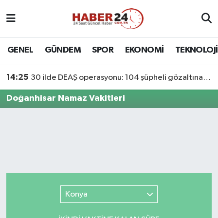
Nöbetçi Eczaneler
GENEL
GÜNDEM
SPOR
EKONOMİ
TEKNOLOJİ
Hava Durumu
14:25
30 ilde DEAŞ operasyonu: 104 şüpheli gözaltına alındı
Namaz Vakitleri
Doğanhisar Namaz Vakitleri
Trafik Durumu
Süper Lig Puan Durumu ve Fikstür
Tüm Manşetler
Son Dakika Haberleri
Konya
Haber Arşivi