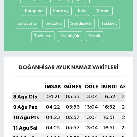
Karapınar
Karatay
Kulu
Meram
Sarayönü
Selçuklu
Seydişehir
Taşkent
Tuzlukçu
Yalıhüyük
Yunak
DOĞANHISAR AYLIK NAMAZ VAKITLERI
İMSAK
GÜNEŞ
ÖĞLE
İKINDI
AKŞA
8 Ağu Cts
04:21
05:55
13:04
16:52
20:03
9 Ağu Paz
04:22
05:56
13:04
16:52
20:02
10 Ağu Pts
04:23
05:57
13:04
16:51
20:01
11 Ağu Sal
04:25
05:57
13:04
16:51
20:00