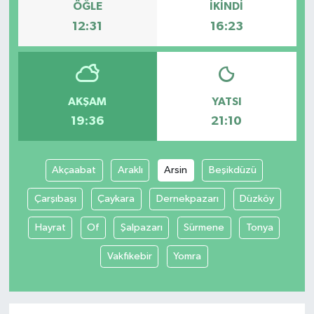
ÖĞLE
İKINDI
12:31
16:23
AKŞAM
YATSI
19:36
21:10
Akçaabat
Araklı
Arsin
Beşikdüzü
Çarşıbaşı
Çaykara
Dernekpazarı
Düzköy
Hayrat
Of
Şalpazarı
Sürmene
Tonya
Vakfıkebir
Yomra