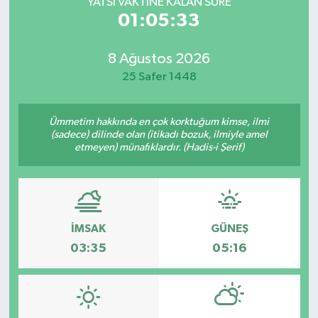
YATSI VAKTİNE KALAN SÜRE
01:05:33
8 Ağustos 2026
25 Safer 1448
Ümmetim hakkında en çok korktuğum kimse, ilmi
(sadece) dilinde olan (itikadı bozuk, ilmiyle amel
etmeyen) münafıklardır. (Hadis-i Şerif)
İMSAK
GÜNEŞ
03:35
05:16