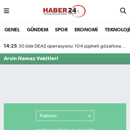
Nöbetçi Eczaneler
GENEL
GÜNDEM
SPOR
EKONOMİ
TEKNOLOJİ
Hava Durumu
14:25
30 ilde DEAŞ operasyonu: 104 şüpheli gözaltına alındı
Namaz Vakitleri
Arsin Namaz Vakitleri
Trafik Durumu
Süper Lig Puan Durumu ve Fikstür
Tüm Manşetler
Son Dakika Haberleri
Trabzon
Haber Arşivi