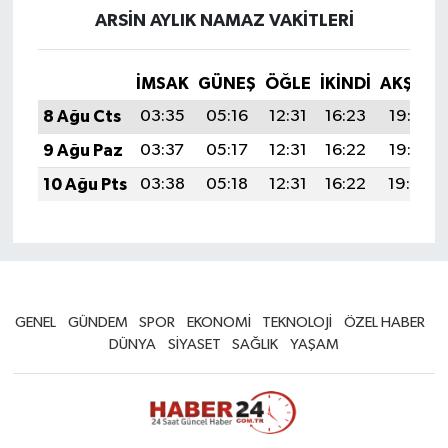
ARSIN AYLIK NAMAZ VAKITLERI
İMSAK
GÜNEŞ
ÖĞLE
İKINDI
AKŞAM
8 Ağu Cts
03:35
05:16
12:31
16:23
19:36
9 Ağu Paz
03:37
05:17
12:31
16:22
19:35
10 Ağu Pts
03:38
05:18
12:31
16:22
19:34
GENEL
GÜNDEM
SPOR
EKONOMİ
TEKNOLOJİ
ÖZEL HABER
DÜNYA
SİYASET
SAĞLIK
YAŞAM